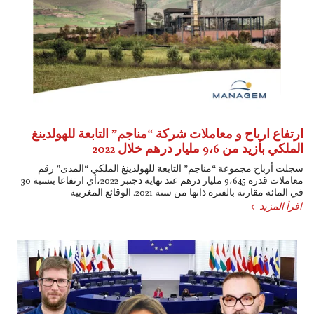
ارتفاع ارباح و معاملات شركة “مناجم” التابعة للهولدينغ
الملكي بأزيد من 9،6 مليار درهم خلال 2022
سجلت أرباح مجموعة “مناجم” التابعة للهولدينغ الملكي “المدى” رقم
معاملات قدره 9،645 مليار درهم عند نهاية دجنبر 2022،أي ارتفاعا بنسبة 30
في المائة مقارنة بالفترة ذاتها من سنة 2021. الوقائع المغربية
اقرأ المزيد