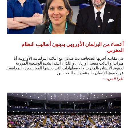
أعضاء من البرلمان الأوروبي يدينون أساليب النظام
المغربي
في مقابلة أجرتها الصحافية دنيا فيلالي مع النائبة البرلمانية الأوروبية أنا
ميراندا و النائب ميغيل أوربان ، و اللذان انتقدا بشدة الوضعية المزرية
لحقوق الانسان بالمغرب و الاضطهادات التي يعيشها المعارضين ، المدافعين
عن حقوق الإنسان ، المنتقدين و الصحفيين
اقرأ المزيد